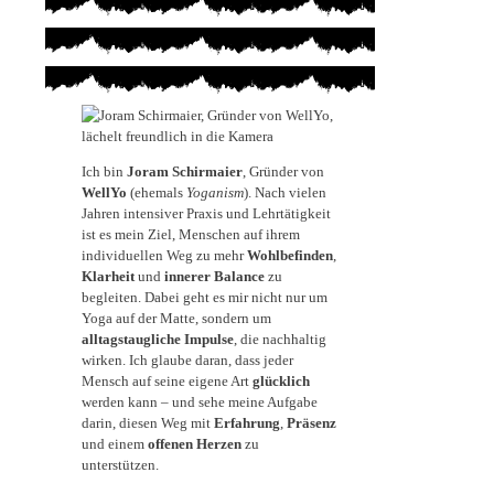
Ich bin
Joram Schirmaier
, Gründer von
WellYo
(ehemals
Yoganism
). Nach vielen
Jahren intensiver Praxis und Lehrtätigkeit
ist es mein Ziel, Menschen auf ihrem
individuellen Weg zu mehr
Wohlbefinden
,
Klarheit
und
innerer Balance
zu
begleiten. Dabei geht es mir nicht nur um
Yoga auf der Matte, sondern um
alltagstaugliche Impulse
, die nachhaltig
wirken. Ich glaube daran, dass jeder
Mensch auf seine eigene Art
glücklich
werden kann – und sehe meine Aufgabe
darin, diesen Weg mit
Erfahrung
,
Präsenz
und einem
offenen Herzen
zu
unterstützen.