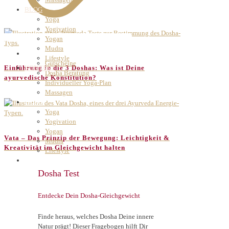
BLOG
Yoga
Yogivation
Yogan
Mudra
ANGEBOTE
Lifestyle
Gutscheine
KONTAKT
Einführung in die 3 Doshas: Was ist Deine
Dosha Beratung
ayurvedische Konstitution?
Individueller Yoga-Plan
Massagen
BLOG
Yoga
Yogivation
Yogan
Vata – Das Prinzip der Bewegung: Leichtigkeit &
Mudra
Kreativität im Gleichgewicht halten
Lifestyle
KONTAKT
Dosha Test
Entdecke Dein Dosha-Gleichgewicht
Finde heraus, welches Dosha Deine innere
Natur prägt! Dieser Fragebogen hilft Dir