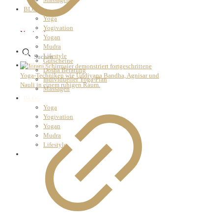
BLOG
Yoga
Yogivation
Yogivation
Yogan
Mudra
ANGEBOTE
Lifestyle
Gutscheine
KONTAKT
Dosha Beratung
Individueller Yoga-Plan
Massagen
BLOG
Yoga
Yogivation
Yogan
Mudra
Lifestyle
KONTAKT