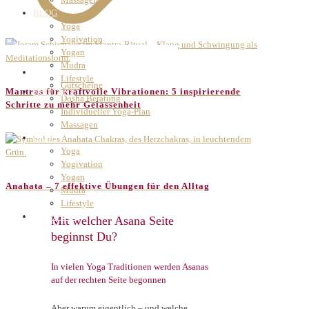
BLOG
Yoga
Yogivation
Yogan
Mudra
ANGEBOTE
Lifestyle
Gutscheine
KONTAKT
Mantras für kraftvolle Vibrationen: 5 inspirierende
Dosha Beratung
Schritte zu mehr Gelassenheit
Individueller Yoga-Plan
Massagen
BLOG
Yoga
Yogivation
Yogan
Anahata – 7 effektive Übungen für den Alltag
Mudra
Lifestyle
KONTAKT
Mit welcher Asana Seite
beginnst Du?
In vielen Yoga Traditionen werden Asanas
auf der rechten Seite begonnen
Aber warum eigentlich – und welche