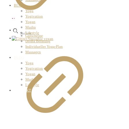
BLOG
Yoga
Yogivation
Yogan
Yogan
Mudra
ANGEBOTE
Lifestyle
Gutscheine
KONTAKT
Dosha Beratung
Individueller Yoga-Plan
Massagen
BLOG
Yoga
Yogivation
Yogan
Mudra
Lifestyle
KONTAKT